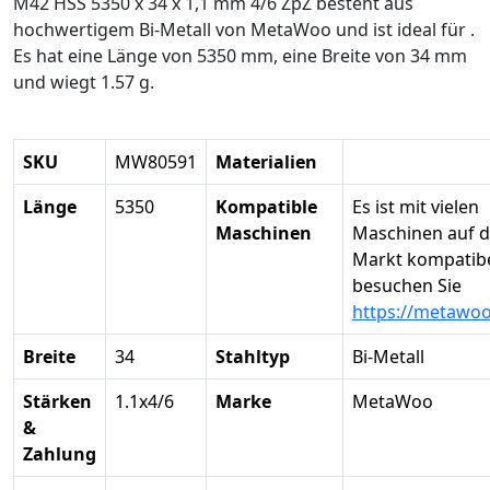
M42 HSS 5350 x 34 x 1,1 mm 4/6 ZpZ besteht aus
hochwertigem Bi-Metall von MetaWoo und ist ideal für .
Es hat eine Länge von 5350 mm, eine Breite von 34 mm
und wiegt 1.57 g.
SKU
MW80591
Materialien
Länge
5350
Kompatible
Es ist mit vielen
Maschinen
Maschinen auf 
Markt kompatibel
besuchen Sie
https://metawo
Breite
34
Stahltyp
Bi-Metall
Stärken
1.1x4/6
Marke
MetaWoo
&
Zahlung