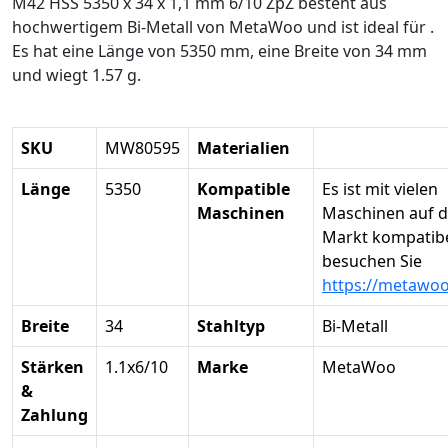
M42 HSS 5350 x 34 x 1,1 mm 6/10 ZpZ besteht aus
hochwertigem Bi-Metall von MetaWoo und ist ideal für .
Es hat eine Länge von 5350 mm, eine Breite von 34 mm
und wiegt 1.57 g.
SKU
MW80595
Materialien
Länge
5350
Kompatible
Es ist mit vielen
Maschinen
Maschinen auf 
Markt kompatibel
besuchen Sie
https://metawo
Breite
34
Stahltyp
Bi-Metall
Stärken
1.1x6/10
Marke
MetaWoo
&
Zahlung