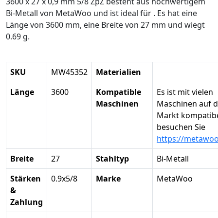
3600 x 27 x 0,9 mm 5/8 ZpZ besteht aus hochwertigem
Bi-Metall von MetaWoo und ist ideal für . Es hat eine
Länge von 3600 mm, eine Breite von 27 mm und wiegt
0.69 g.
SKU
MW45352
Materialien
Länge
3600
Kompatible
Es ist mit vielen
Maschinen
Maschinen auf 
Markt kompatibel
besuchen Sie
https://metawo
Breite
27
Stahltyp
Bi-Metall
Stärken
0.9x5/8
Marke
MetaWoo
&
Zahlung