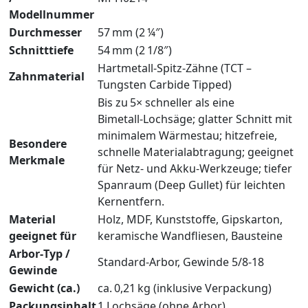
Modellnummer
Durchmesser
57 mm (2 ¼″)
Schnitttiefe
54 mm (2 1/8″)
Hartmetall‑Spitz‑Zähne (TCT –
Zahnmaterial
Tungsten Carbide Tipped)
Bis zu 5× schneller als eine
Bimetall‑Lochsäge; glatter Schnitt mit
minimalem Wärmestau; hitzefreie,
Besondere
schnelle Materialabtragung; geeignet
Merkmale
für Netz‑ und Akku‑Werkzeuge; tiefer
Spanraum (Deep Gullet) für leichten
Kernentfern.
Material
Holz, MDF, Kunststoffe, Gipskarton,
geeignet für
keramische Wandfliesen, Bausteine
Arbor‑Typ /
Standard‑Arbor, Gewinde 5/8‑18
Gewinde
Gewicht (ca.)
ca. 0,21 kg (inklusive Verpackung)
Packungsinhalt
1 Lochsäge (ohne Arbor)