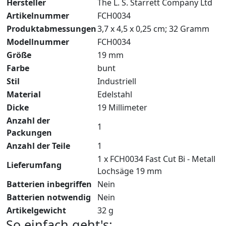
Hersteller
‎The L. S. Starrett Company Ltd
Artikelnummer
‎FCH0034
Produktabmessungen
‎3,7 x 4,5 x 0,25 cm; 32 Gramm
Modellnummer
‎FCH0034
Größe
‎19 mm
Farbe
‎bunt
Stil
‎Industriell
Material
‎Edelstahl
Dicke
‎19 Millimeter
Anzahl der
‎1
Packungen
Anzahl der Teile
‎1
‎1 x FCH0034 Fast Cut Bi - Metall
Lieferumfang
Lochsäge 19 mm
Batterien inbegriffen
‎Nein
Batterien notwendig
‎Nein
Artikelgewicht
‎32 g
So einfach geht's: