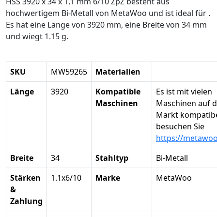
HSS 3920 x 34 x 1,1 mm 6/10 ZpZ besteht aus
hochwertigem Bi-Metall von MetaWoo und ist ideal für .
Es hat eine Länge von 3920 mm, eine Breite von 34 mm
und wiegt 1.15 g.
SKU
MW59265
Materialien
Länge
3920
Kompatible
Es ist mit vielen
Maschinen
Maschinen auf 
Markt kompatibel
besuchen Sie
https://metawo
Breite
34
Stahltyp
Bi-Metall
Stärken
1.1x6/10
Marke
MetaWoo
&
Zahlung