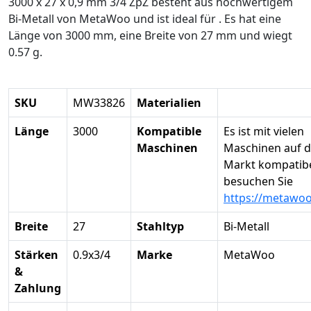
3000 x 27 x 0,9 mm 3/4 ZpZ besteht aus hochwertigem
Bi-Metall von MetaWoo und ist ideal für . Es hat eine
Länge von 3000 mm, eine Breite von 27 mm und wiegt
0.57 g.
SKU
MW33826
Materialien
Länge
3000
Kompatible
Es ist mit vielen
Maschinen
Maschinen auf 
Markt kompatibel
besuchen Sie
https://metawo
Breite
27
Stahltyp
Bi-Metall
Stärken
0.9x3/4
Marke
MetaWoo
&
Zahlung