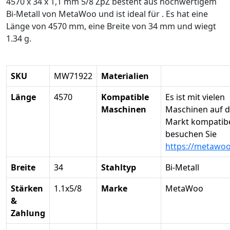
4570 x 34 x 1,1 mm 5/8 ZpZ besteht aus hochwertigem
Bi-Metall von MetaWoo und ist ideal für . Es hat eine
Länge von 4570 mm, eine Breite von 34 mm und wiegt
1.34 g.
SKU
MW71922
Materialien
Länge
4570
Kompatible
Es ist mit vielen
Maschinen
Maschinen auf 
Markt kompatibel
besuchen Sie
https://metawo
Breite
34
Stahltyp
Bi-Metall
Stärken
1.1x5/8
Marke
MetaWoo
&
Zahlung