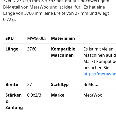
3760 x 27 x 0,9 mm 2/3 ZpZ besteht aus hochwertigem
Bi-Metall von MetaWoo und ist ideal für . Es hat eine
Länge von 3760 mm, eine Breite von 27 mm und wiegt
0.72 g.
SKU
MW50065
Materialien
Länge
3760
Kompatible
Es ist mit vielen
Maschinen
Maschinen auf 
Markt kompatibel
besuchen Sie
https://metawo
Breite
27
Stahltyp
Bi-Metall
Stärken
0.9x2/3
Marke
MetaWoo
&
Zahlung