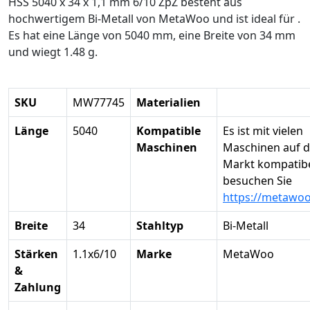
HSS 5040 x 34 x 1,1 mm 6/10 ZpZ besteht aus
hochwertigem Bi-Metall von MetaWoo und ist ideal für .
Es hat eine Länge von 5040 mm, eine Breite von 34 mm
und wiegt 1.48 g.
SKU
MW77745
Materialien
Länge
5040
Kompatible
Es ist mit vielen
Maschinen
Maschinen auf 
Markt kompatibel
besuchen Sie
https://metawo
Breite
34
Stahltyp
Bi-Metall
Stärken
1.1x6/10
Marke
MetaWoo
&
Zahlung