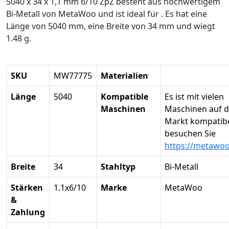
5040 x 34 x 1,1 mm 6/10 ZpZ besteht aus hochwertigem
Bi-Metall von MetaWoo und ist ideal für . Es hat eine
Länge von 5040 mm, eine Breite von 34 mm und wiegt
1.48 g.
SKU
MW77775
Materialien
Länge
5040
Kompatible
Es ist mit vielen
Maschinen
Maschinen auf 
Markt kompatibel
besuchen Sie
https://metawo
Breite
34
Stahltyp
Bi-Metall
Stärken
1.1x6/10
Marke
MetaWoo
&
Zahlung