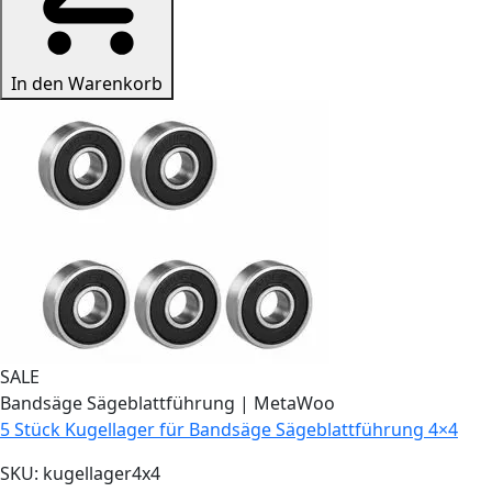
In den Warenkorb
SALE
Bandsäge Sägeblattführung
|
MetaWoo
5 Stück Kugellager für Bandsäge Sägeblattführung 4×4
SKU:
kugellager4x4