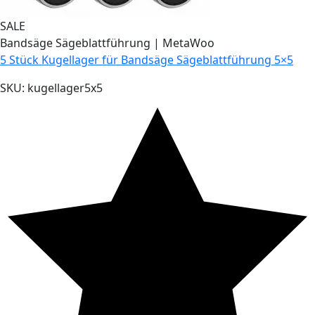
SALE
Bandsäge Sägeblattführung
|
MetaWoo
5 Stück Kugellager für Bandsäge Sägeblattführung 5×5
SKU:
kugellager5x5