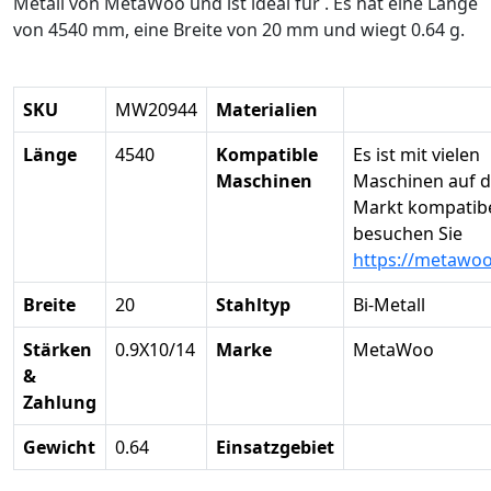
Metall von MetaWoo und ist ideal für . Es hat eine Länge
von 4540 mm, eine Breite von 20 mm und wiegt 0.64 g.
SKU
MW20944
Materialien
Länge
4540
Kompatible
Es ist mit vielen
Maschinen
Maschinen auf 
Markt kompatibel
besuchen Sie
https://metawo
Breite
20
Stahltyp
Bi-Metall
Stärken
0.9X10/14
Marke
MetaWoo
&
Zahlung
Gewicht
0.64
Einsatzgebiet