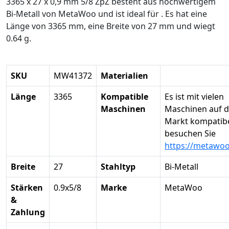
3365 x 27 x 0,9 mm 5/8 ZpZ besteht aus hochwertigem
Bi-Metall von MetaWoo und ist ideal für . Es hat eine
Länge von 3365 mm, eine Breite von 27 mm und wiegt
0.64 g.
SKU
MW41372
Materialien
Länge
3365
Kompatible
Es ist mit vielen
Maschinen
Maschinen auf 
Markt kompatibel
besuchen Sie
https://metawo
Breite
27
Stahltyp
Bi-Metall
Stärken
0.9x5/8
Marke
MetaWoo
&
Zahlung