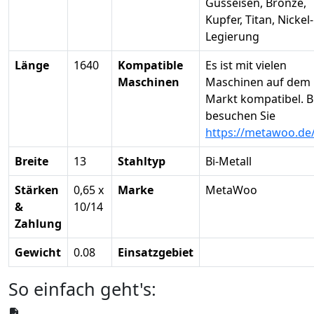
Gusseisen, Bronze,
Kupfer, Titan, Nickel-
Legierung
Länge
1640
Kompatible
Es ist mit vielen
Maschinen
Maschinen auf dem
Markt kompatibel. B
besuchen Sie
https://metawoo.de
Breite
13
Stahltyp
Bi-Metall
Stärken
0,65 x
Marke
MetaWoo
&
10/14
Zahlung
Gewicht
0.08
Einsatzgebiet
So einfach geht's: