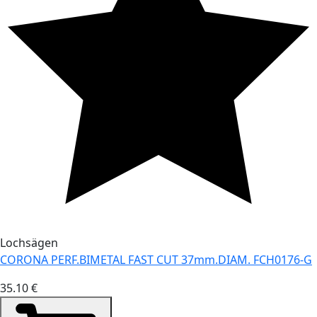
Lochsägen
CORONA PERF.BIMETAL FAST CUT 37mm.DIAM. FCH0176-G
35.10 €