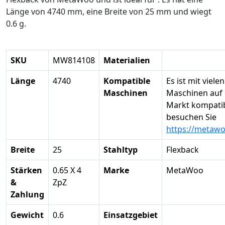
Länge von 4740 mm, eine Breite von 25 mm und wiegt
0.6 g.
SKU
MW814108
Materialien
Länge
4740
Kompatible
Es ist mit vielen
Maschinen
Maschinen auf
Markt kompatibe
besuchen Sie
https://metaw
Breite
25
Stahltyp
Flexback
Stärken
0.65 X 4
Marke
MetaWoo
&
ZpZ
Zahlung
Gewicht
0.6
Einsatzgebiet