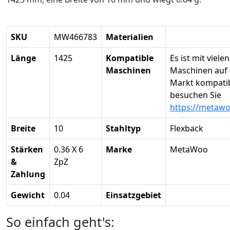
SKU
MW466783
Materialien
Länge
1425
Kompatible
Es ist mit vielen
Maschinen
Maschinen auf
Markt kompatibe
besuchen Sie
https://metaw
Breite
10
Stahltyp
Flexback
Stärken
0.36 X 6
Marke
MetaWoo
&
ZpZ
Zahlung
Gewicht
0.04
Einsatzgebiet
So einfach geht's: