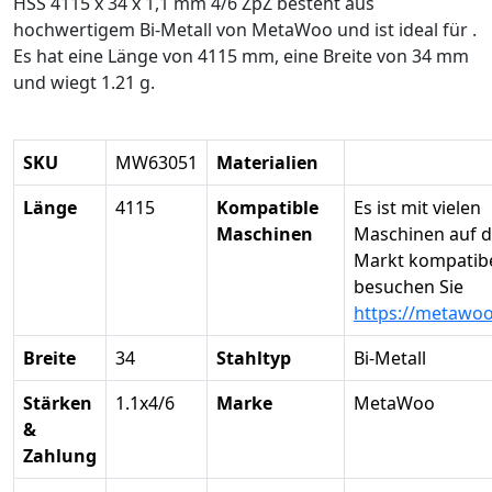
HSS 4115 x 34 x 1,1 mm 4/6 ZpZ besteht aus
hochwertigem Bi-Metall von MetaWoo und ist ideal für .
Es hat eine Länge von 4115 mm, eine Breite von 34 mm
und wiegt 1.21 g.
SKU
MW63051
Materialien
Länge
4115
Kompatible
Es ist mit vielen
Maschinen
Maschinen auf 
Markt kompatibel
besuchen Sie
https://metawo
Breite
34
Stahltyp
Bi-Metall
Stärken
1.1x4/6
Marke
MetaWoo
&
Zahlung