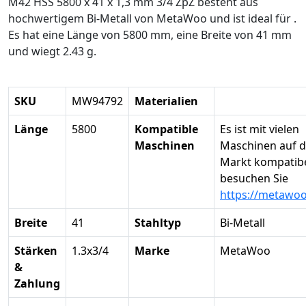
M42 HSS 5800 x 41 x 1,3 mm 3/4 ZpZ besteht aus
hochwertigem Bi-Metall von MetaWoo und ist ideal für .
Es hat eine Länge von 5800 mm, eine Breite von 41 mm
und wiegt 2.43 g.
SKU
MW94792
Materialien
Länge
5800
Kompatible
Es ist mit vielen
Maschinen
Maschinen auf 
Markt kompatibel
besuchen Sie
https://metawo
Breite
41
Stahltyp
Bi-Metall
Stärken
1.3x3/4
Marke
MetaWoo
&
Zahlung