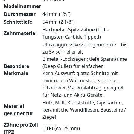
Modellnummer
Durchmesser
44 mm (1¾″)
Schnitttiefe
54 mm (2 1/8″)
Hartmetall‑Spitz‑Zähne (TCT –
Zahnmaterial
Tungsten Carbide Tipped)
Ultra‑aggressive Zahngeometrie – bis
zu 5× schneller als
Bimetall‑Lochsägen; tiefe Spanräume
Besondere
(Deep Gullet) für einfachen
Merkmale
Kern‑Auswurf; glatte Schnitte mit
minimalem Wärmestau; schneller,
hitzefreier Materialabtrag; geeignet
für Netz‑ und Akku‑Geräte.
Holz, MDF, Kunststoffe, Gipskarton,
Material
keramische Wandfliesen, Bausteine /
geeignet für
Ziegel
Zähne pro Zoll
1 TPI (ca. 25 mm)
(TPI)