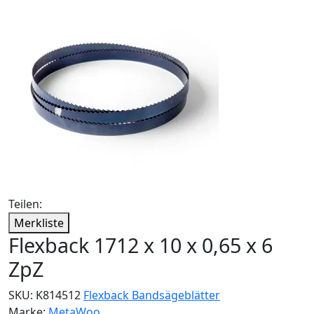
Teilen:
Merkliste
Flexback 1712 x 10 x 0,65 x 6
ZpZ
SKU:
K814512
Flexback Bandsägeblätter
Marke:
MetaWoo